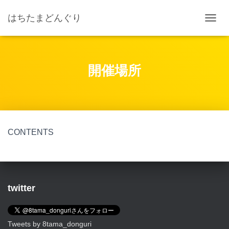
はちたまどんぐり
ナ
ビ
ゲ
ー
シ
開催場所
ョ
ン
を
切
り
替
CONTENTS
え
twitter
Tweets by 8tama_donguri