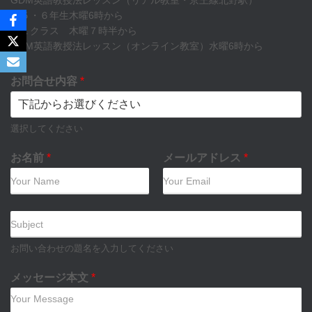
GDM英語教授法レッスン（リアル教室・京王線北野駅）
小５・６年生木曜6時から
中１クラス 木曜７時半から
GDM英語教授法レッスン（オンライン教室）水曜6時から
お問合せ内容
*
選択してください
お名前
*
メールアドレス
*
件
名
お問い合わせの題名を入力してください
メッセージ本文
*