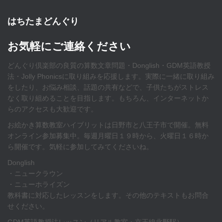
はちたまどんぐり
お気軽にご連絡ください
どんぐり倶楽部の良質の算数文章問題・Donglish・GDM英語教授
法・Jolly Phonicsに取り組みを応援します。実際に一緒に取り組み
をしたり、お悩み相談、話題の共有などで、子供たちがストレス
なく取り組めることを目指します。もちろん、インターネットか
らのアクセスも大歓迎です。
お絵かき算数教室ハイブリットは日野市と八王子市で開催。無料
オンライン参加募集中。毎週月曜日１９時から、火曜日１６時か
ら開催です。気軽に参加してみてくださいね。
Donglish
・ニュークラウン
・ニューホライズン
教科書に対応したレッスンをします。その他のテキストもお問合
せください。