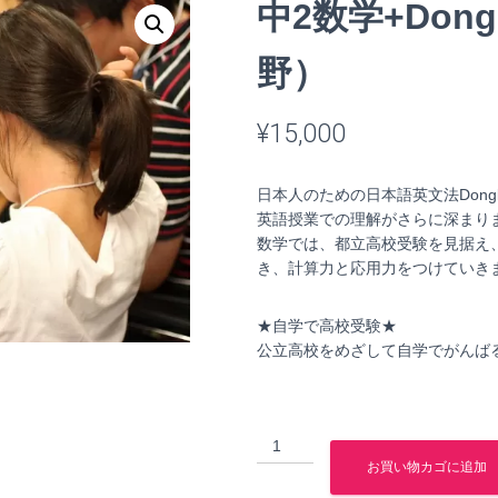
中2数学+Dong
野）
¥
15,000
日本人のための日本語英文法Dong
英語授業での理解がさらに深まり
数学では、都立高校受験を見据え
き、計算力と応用力をつけていき
★自学で高校受験★
公立高校をめざして自学でがんば
中
2
お買い物カゴに追加
数