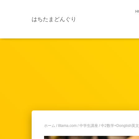
H
はちたまどんぐり
ホーム
/
8tama.com
/
中学生講座
/ 中2数学+Donglish