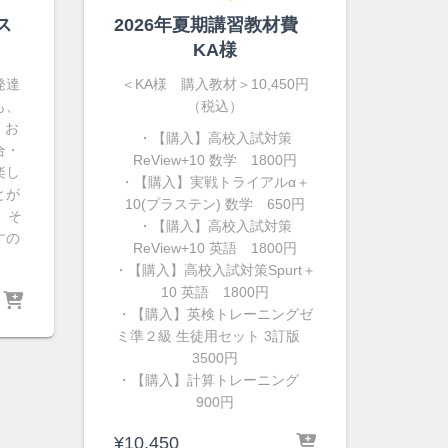
ス
2026年夏期講習教材費
KA様
発達
＜KA様 購入教材＞10,450円
も、
（税込）
 お
・【購入】高校入試対策
合・
ReView+10 数学 1800円
楽し
・【購入】実戦トライアルα＋
とが
10(プラステン) 数学 650円
、そ
・【購入】高校入試対策
すの
ReView+10 英語 1800円
・【購入】高校入試対策Spurt＋
10 英語 1800円
・【購入】英検トレーニングゼ
ミ準２級 生徒用セット 3訂版
3500円
・【購入】計算トレーニング
900円
¥
10,450