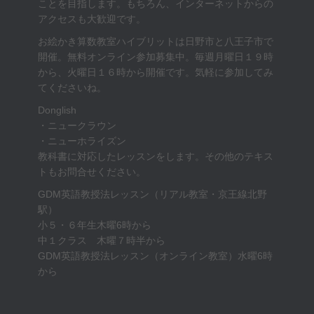
ことを目指します。もちろん、インターネットからの
アクセスも大歓迎です。
お絵かき算数教室ハイブリットは日野市と八王子市で
開催。無料オンライン参加募集中。毎週月曜日１９時
から、火曜日１６時から開催です。気軽に参加してみ
てくださいね。
Donglish
・ニュークラウン
・ニューホライズン
教科書に対応したレッスンをします。その他のテキス
トもお問合せください。
GDM英語教授法レッスン（リアル教室・京王線北野
駅）
小５・６年生木曜6時から
中１クラス 木曜７時半から
GDM英語教授法レッスン（オンライン教室）水曜6時
から