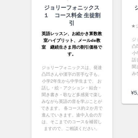
ジョリーフォニックス
１ コース料金 生徒割
引
★
英語レッスン、お絵かき算数教
ジ
室ハイブリット、メールde教
凸
室 継続生さま用の割引価格で
小
す。
話
聞
ジョリーフォニックスは、発達
み
凸凹さんや漢字の苦手な子も、
小学2年生から中学生まで、 お
話し・絵・アクション・結合・
¥
5
聞き書き・歌など多感覚で楽し
みながら英語の音を学ぶことが
できます。 各コース約２か月で
進んでいきます。途中入会の方
は、そこまでのコースを補習し
ますので、ご相談ください。