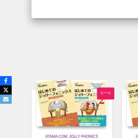
セール
8TAMA.COM
JOLLY PHONICS