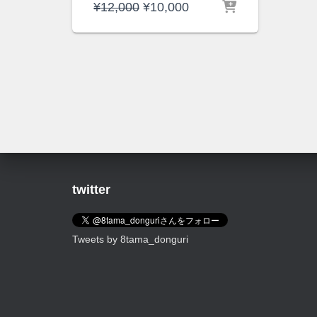
元
現
¥
12,000
¥
10,000
の
在
価
の
格
価
は
格
¥12,000
は
で
¥10,000
し
で
た。
す。
twitter
Tweets by 8tama_donguri