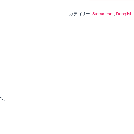
学
+Donglish
カテゴリー:
8tama.com
,
Donglish
英
文
法
（in
北
野）
個
WN」