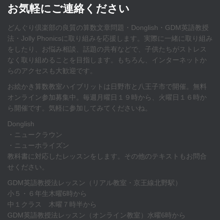
お気軽にご連絡ください
どんぐり倶楽部の良質の算数文章問題・Donglish・GDM英語教授
法・Jolly Phonicsに取り組みを応援します。実際に一緒に取り組み
をしたり、お悩み相談、話題の共有などで、子供たちがストレス
なく取り組めることを目指します。もちろん、インターネットか
らのアクセスも大歓迎です。
お絵かき算数教室ハイブリットは日野市と八王子市で開催。無料
オンライン参加募集中。毎週月曜日１９時から、火曜日１６時か
ら開催です。気軽に参加してみてくださいね。
Donglish
・ニュークラウン
・ニューホライズン
教科書に対応したレッスンをします。その他のテキストもお問合
せください。
GDM英語教授法レッスン（リアル教室・京王線北野駅）
小５・６年生木曜6時から
中１クラス 木曜７時半から
GDM英語教授法レッスン（オンライン教室）水曜6時から