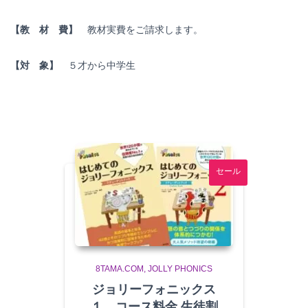
【教 材 費】
教材実費をご請求します。
【対 象】
５才から中学生
セール
8TAMA.COM
JOLLY PHONICS
ジョリーフォニックス
１ コース料金 生徒割