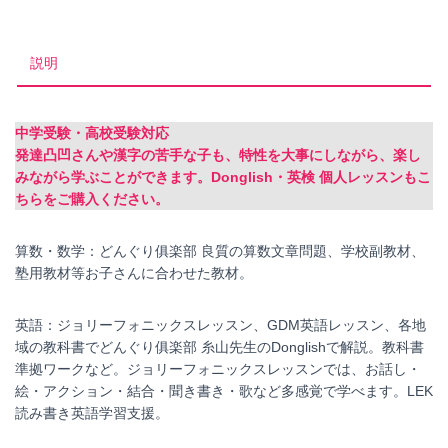
ラ
イ
ン
説明
家
庭
教
中学受験・高校受験対応
師
発達凸凹さんや漢字の苦手な子も、特性を大事にしながら、楽し
個
みながら学ぶことができます。Donglish・英検 個人レッスンもこ
ちらをご購入ください。
算数・数学：どんぐり俱楽部 良質の算数文章問題、学校副教材、
塾用教材等お子さんに合わせた教材。
英語：ジョリーフォニックスレッスン、GDM英語レッスン、各地
域の教科書でどんぐり俱楽部 糸山先生のDonglishで解説。教科書
準拠ワークなど。ジョリーフォニックスレッスンでは、お話し・
絵・アクション・結合・聞き書き・歌など多感覚で学べます。LEK
読み書き英語学習支援。