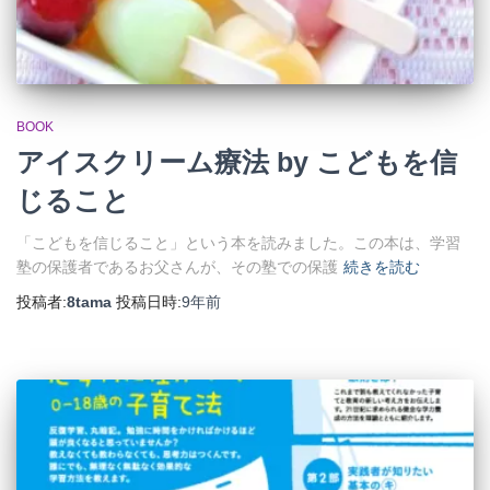
BOOK
アイスクリーム療法 by こどもを信
じること
「こどもを信じること」という本を読みました。この本は、学習
塾の保護者であるお父さんが、その塾での保護
続きを読む
投稿者:
8tama
投稿日時:
9年
前