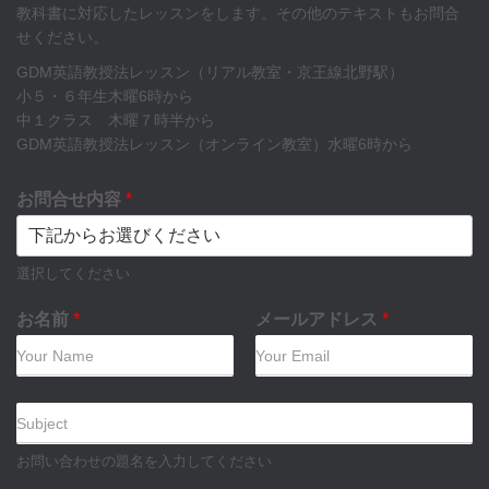
教科書に対応したレッスンをします。その他のテキストもお問合
せください。
GDM英語教授法レッスン（リアル教室・京王線北野駅）
小５・６年生木曜6時から
中１クラス 木曜７時半から
GDM英語教授法レッスン（オンライン教室）水曜6時から
お問合せ内容
*
選択してください
お名前
*
メールアドレス
*
件
名
お問い合わせの題名を入力してください