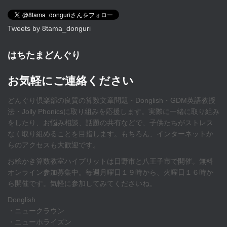
Tweets by 8tama_donguri
はちたまどんぐり
お気軽にご連絡ください
どんぐり倶楽部の良質の算数文章問題・Donglish・GDM英語教授
法・Jolly Phonicsに取り組みを応援します。実際に一緒に取り組み
をしたり、お悩み相談、話題の共有などで、子供たちがストレス
なく取り組めることを目指します。もちろん、インターネットか
らのアクセスも大歓迎です。
お絵かき算数教室ハイブリットは日野市と八王子市で開催。無料
オンライン参加募集中。毎週月曜日１９時から、火曜日１６時か
ら開催です。気軽に参加してみてくださいね。
Donglish
・ニュークラウン
・ニューホライズン