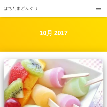
はちたまどんぐり
ナ
ビ
ゲ
ー
シ
10月 2017
ョ
ン
を
切
り
替
え