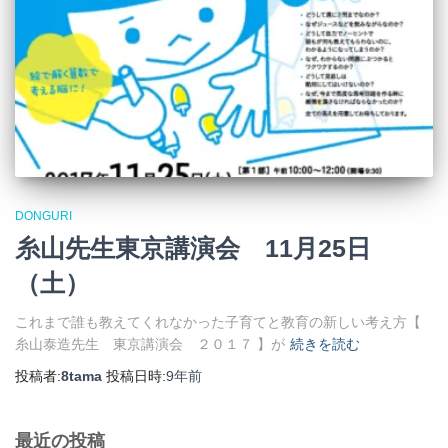
DONGURI
糸山先生東京講演会 11月25日
（土）
これまで誰も教えてくれなかった子育てと教育の新しい考え方【
糸山泰造先生 東京講演会 ２０１７ 】が
続きを読む
投稿者:
8tama
投稿日時:
9年
前
最近の投稿