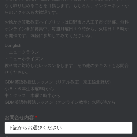
なく取り組めることを目指します。もちろん、インターネットか
らのアクセスも大歓迎です。
お絵かき算数教室ハイブリットは日野市と八王子市で開催。無料
オンライン参加募集中。毎週月曜日１９時から、火曜日１６時か
ら開催です。気軽に参加してみてくださいね。
Donglish
・ニュークラウン
・ニューホライズン
教科書に対応したレッスンをします。その他のテキストもお問合
せください。
GDM英語教授法レッスン（リアル教室・京王線北野駅）
小５・６年生木曜6時から
中１クラス 木曜７時半から
GDM英語教授法レッスン（オンライン教室）水曜6時から
お問合せ内容
*