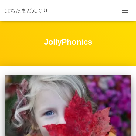
はちたまどんぐり
ナ
ビ
ゲ
ー
シ
JollyPhonics
ョ
ン
を
切
り
替
え