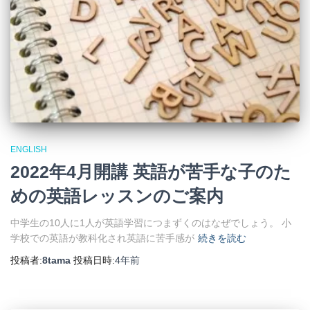
ENGLISH
2022年4月開講 英語が苦手な子のた
めの英語レッスンのご案内
中学生の10人に1人が英語学習につまずくのはなぜでしょう。 小
学校での英語が教科化され英語に苦手感が
続きを読む
投稿者:
8tama
投稿日時:
4年
前